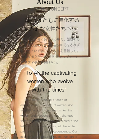
About Us
BRAND CONCEPT
「時代とともに進化する
魅惑的な女性たちへ」
世の中が大きく変化する中で、話題のも
のも取り込みながら、自分の芯をぶれず
に持っている自立した女性を目指して。
そんな彼女たちの“好き”をアップデート
するアイテムを届けたい。
"To All the captivating
women who evolve
with the times" ​
— We aspire to infuse a touch of
elegance into the lives of women who
skillfully adapt to new trends. As the
world undergoes significant changes,
these women seamlessly incorporate the
latest fashions and ideas, all the while
preserving their core independence. Our
mission is to create products that ignite