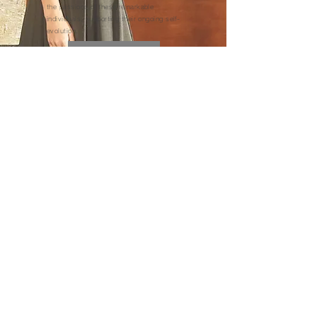
the passions of these remarkable
individuals, supporting their ongoing self-
evolution.
COLLECTIONS
POP-UP STORE
3/18～3/31 泉北タカシマヤ ２階婦人雑貨売場
3/25～3/31 大丸京都店 4階婦人洋品売場
3/30～4/7 天満屋 福山店 1階 婦人服飾雑貨
4/1～4/7 京都タカシマヤ 百貨店1階婦人洋品売場
4/1～4/7 小倉井筒屋 本館2階 婦人雑貨
4/8～4/21 名古屋タカシマヤ １階婦人洋品売場
4/8～4/21 京急百貨店 3階婦人雑貨
4/15～4/21 大丸松坂屋百貨店 大丸東京店 3階婦人洋品売場
4/15～4/21 和歌山近鉄 1階婦人身回品売場
4/15～4/28 伊勢丹立川店 ２階シーズン雑貨
4/16～4/29 東急百貨店たまプラーザ店 1階服飾小物売場
4/20～4/28 天満屋 岡山本店 1階 シーズン雑貨
4/21～4/27 そごう横浜店 地下1階＝洋品小物売場
4/22～5/5 大丸神戸店 1階婦人洋品売場
4/23～5/6 福屋広島駅前店 4階 婦人雑貨売場
4/29～5/5 近鉄上本町店 １階 婦人洋品身回品売場
4/29～5/5 大丸下関店 1階 ホワイトクロゼット
4/29～5/12 名古屋栄三越 地下２階 インターモードマルシェ