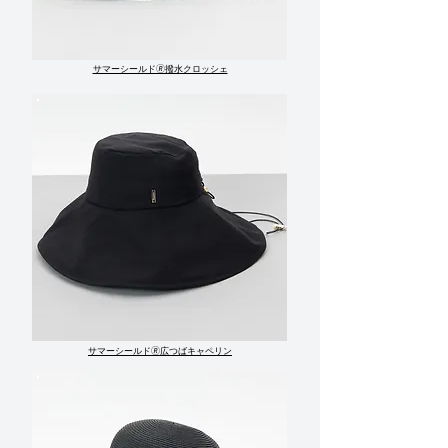
​サマーシールド🄬撥水クロッシェ
サマーシールド🄬広つばキャペリン